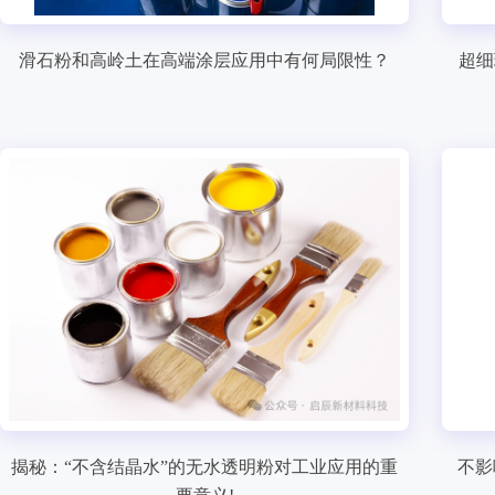
滑石粉和高岭土在高端涂层应用中有何局限性？
超细
揭秘：“不含结晶水”的无水透明粉对工业应用的重
不影