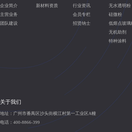
企业简介
新材料资质
行业资讯
无水透明粉
主营业务
会员专栏
硅微粉
团队建设
招贤纳士
低熔点玻璃
无机助剂
特种涂料
关于我们
地址：广州市番禺区沙头街横江村第一工业区A幢
电话：400-8866-399