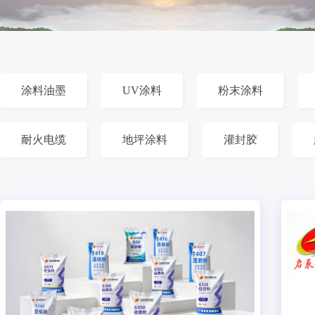
涂料油墨
UV涂料
粉末涂料
耐火电缆
地坪涂料
灌封胶