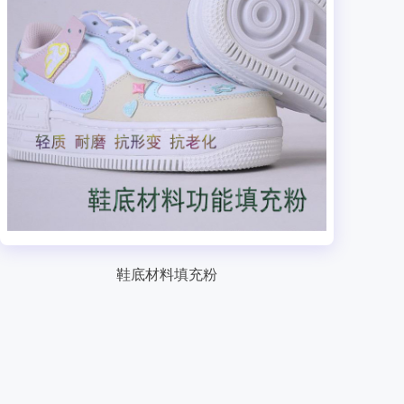
鞋底材料填充粉