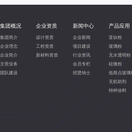
集团概况
企业资质
新闻中心
产品应用
集团简介
设计资质
企业新闻
亚钛粉
企业理念
工程资质
项目建设
玻璃粉
企业简介
新材料资质
行业资讯
无水透明粉
主营业务
会员专栏
硅微粉
团队建设
招贤纳士
低熔点玻璃
无机助剂
特种涂料