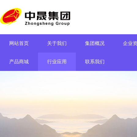
网站首页
关于我们
集团概况
企业
产品商城
行业应用
联系我们